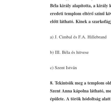
Béla király alapította, a király 
eredeti templom eltérő színű kö
előtt látható. Kinek a szarkofá
a) J. Cimbal és F.A. Hillebrand
b) III. Béla és hitvese
c) Szent István
8. Tekintsük meg a templom olda
Szent Anna kápolna látható, me
épülete. A török hódoltság alat