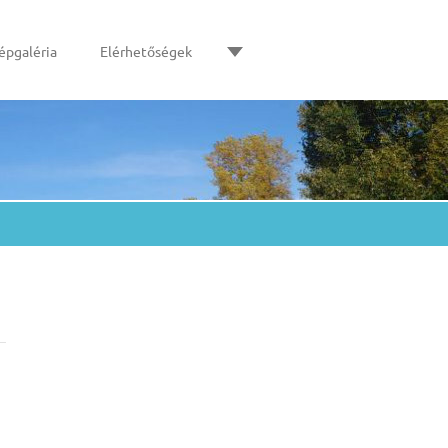
épgaléria
Elérhetőségek