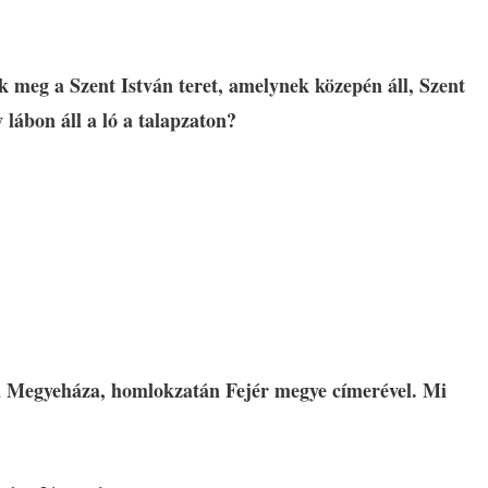
k meg a Szent István teret, amelynek közepén áll, Szent
 lábon áll a ló a talapzaton?
e a Megyeháza, homlokzatán Fejér megye címerével. Mi