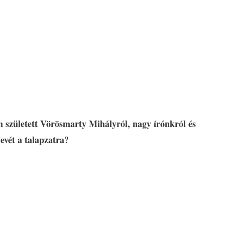
n született Vörösmarty Mihályról, nagy írónkról és
evét a talapzatra?