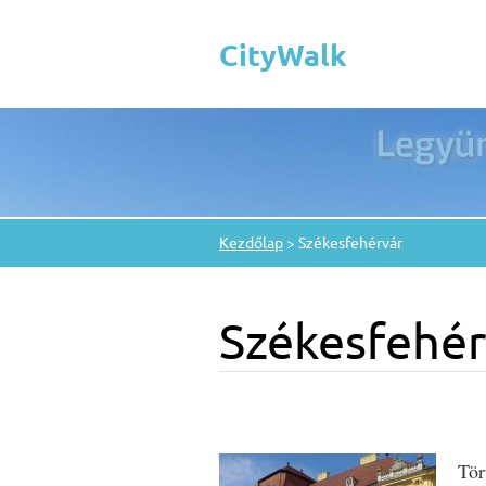
CityWalk
Kezdőlap
>
Székesfehérvár
Székesfehér
Tör