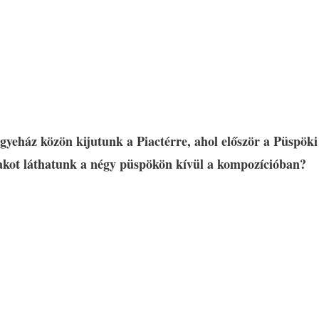
gyeház közön kijutunk a Piactérre, ahol először a Püspöki
lakot láthatunk a négy püspökön kívül a kompozícióban?