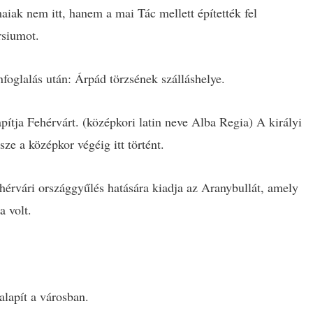
aiak nem itt, hanem a mai Tác mellett építették fel
siumot.
foglalás után: Árpád törzsének szálláshelye.
ítja Fehérvárt. (középkori latin neve Alba Regia) A királyi
ze a középkor végéig itt történt.
ehérvári országgyűlés hatására kiadja az Aranybullát, amely
a volt.
alapít a városban.