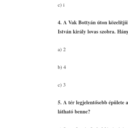
c) i
4. A Vak Bottyán úton közelítjü
István király lovas szobra. Hány
a) 2
b) 4
c) 3
5. A tér legjelentősebb épület
látható benne?