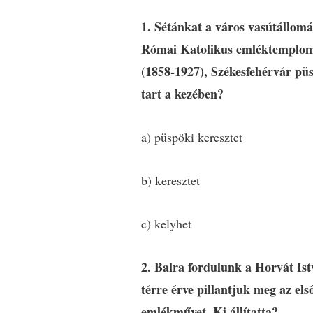
1. Sétánkat a város vasútállom
Római Katolikus emléktemplomi
(1858-1927), Székesfehérvár püsp
tart a kezében?
a) püspöki keresztet
b) keresztet
c) kelyhet
2. Balra fordulunk a Horvát Is
térre érve pillantjuk meg az els
emlékművet. Ki állítatta?