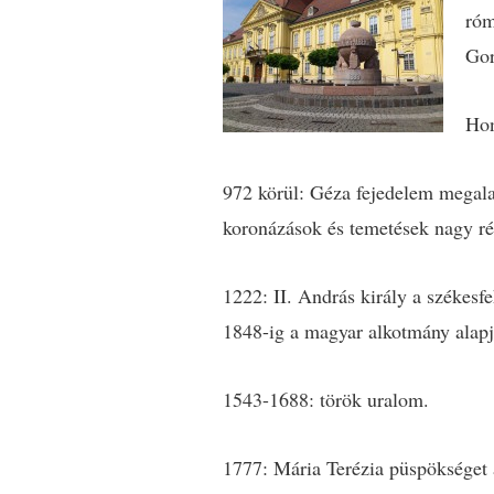
róm
Gor
Hon
972 körül: Géza fejedelem megalap
koronázások és temetések nagy rés
1222: II. András király a székesf
1848-ig a magyar alkotmány alapj
1543-1688: török uralom.
1777: Mária Terézia püspökséget 