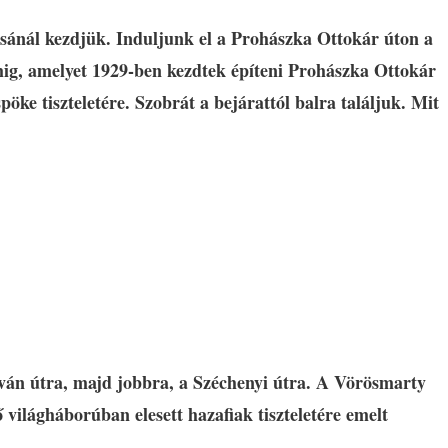
ásánál kezdjük. Induljunk el a Prohászka Ottokár úton a
g, amelyet 1929-ben kezdtek építeni Prohászka Ottokár
öke tiszteletére. Szobrát a bejárattól balra találjuk. Mit
tván útra, majd jobbra, a Széchenyi útra. A Vörösmarty
ő világháborúban elesett hazafiak tiszteletére emelt