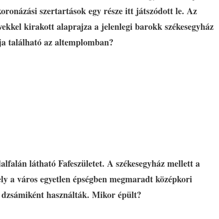
koronázási szertartások egy része itt játszódott le. Az
vekkel kirakott alaprajza a jelenlegi barokk székesegyház
gja található az altemplomban?
lfalán látható Fafeszületet. A székesegyház mellett a
ly a város egyetlen épségben megmaradt középkori
t dzsámiként használták. Mikor épült?