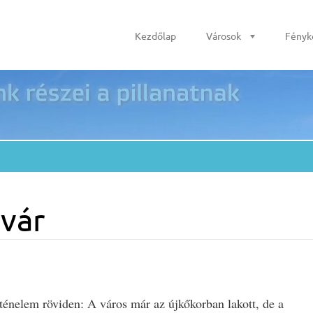
Kezdőlap
Városok
Fényk
vár
ténelem röviden: A város már az újkőkorban lakott, de a