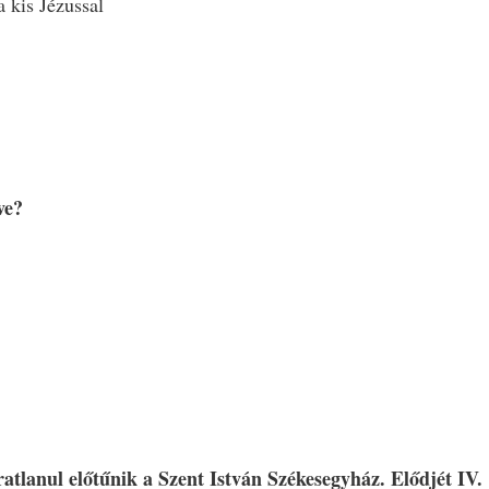
a kis Jézussal
ve?
tlanul előtűnik a Szent István Székesegyház. Elődjét IV.