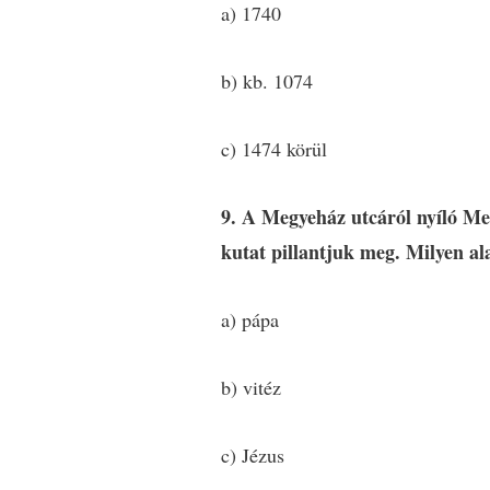
a) 1740
b) kb. 1074
c) 1474 körül
9. A Megyeház utcáról nyíló Me
kutat pillantjuk meg. Milyen a
a) pápa
b) vitéz
c) Jézus